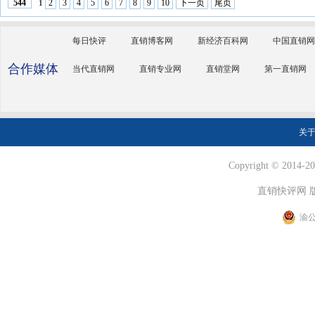
2
3
4
5
6
7
8
9
10
下一页
尾页
544
1
每日快评
直销博客网
新经济百科网
中国直销网
合作媒体
当代直销网
直销专业网
直销堂网
第一直销网
关
Copyright © 2014-202
直销快评网 
渝公