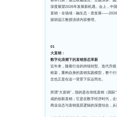
各界代表，通过权威报告、主题演讲、圆
深度展望2026年发展新机遇。会上，
直销・全场域・融生态・质发展——20
据胡远江教授演讲内容整理。
01
大直销：
数字化浪潮下的直销形态革新
近年来，随着行业的持续转型、迭代升级
框架，重构自身的直销实践模型，整个行
念也正是在这一背景下应运而生。
所谓“大直销”，指的是在传统直销（国际
成的创新直销；它是在数字经济时代，企
商业业态与直销底层逻辑的深度结合，从