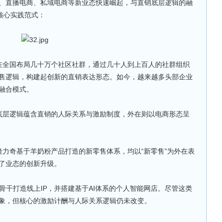
、直播电商、私域电商等新业态快速崛起，与直销底层逻辑的融
核心实践范式：
在全国布局几十万个社区社群，通过几十人到上百人的社群组织
售逻辑，构建起创新的直销表达形态。如今，越来越多头部企业
融合模式。
底层逻辑蕴含直销的人际关系与激励制度，外在则以电商形态呈
隆力奇基于羊奶粉产品打造的新零售体系，均以“新零售”为外在表
了业态的创新升级。
销骨干打造线上IP，并搭建基于AI体系的个人智能网店。尽管这类
象，但核心的激励计酬与人际关系逻辑仍未改变。