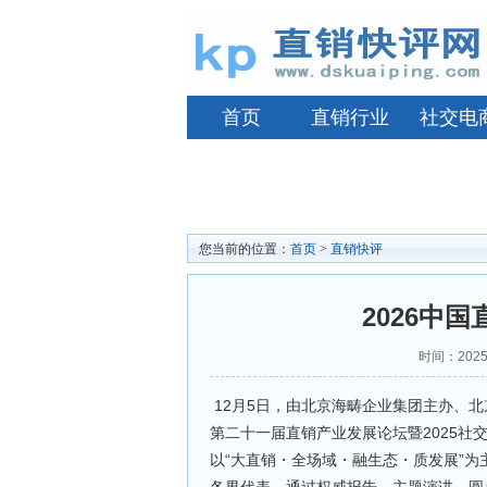
首页
直销行业
社交电
您当前的位置：
首页
>
直销快评
2026中
时间：2025
12月5日，由北京海畴企业集团主办、
第二十一届直销产业发展论坛暨2025
以“大直销・全场域・融生态・质发展”