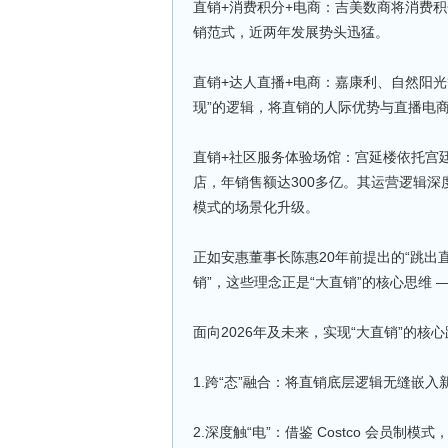
直销+消费积分+电商：吉美数商将消费
销范式，近两年发展势头迅猛。
直销+达人直播+电商：嘉康利、自然阳光
现”的逻辑，将直销的人际优势与直播电
直销+社区服务体验场馆：宫延楼依托宫廷
店，年销售额达300多亿。其运营逻辑
模式的场景化升级。
正如安惠董事长陈惠20年前提出的“跳出
销”，这些理念正是“大直销”的核心思维
面向2026年及未来，实现“大直销”的核
1.跨“态”融合：将直销底层逻辑无缝嵌
2.深度触“电”：借鉴 Costco 会