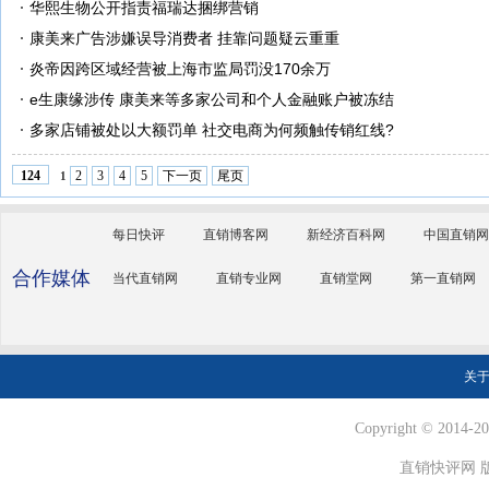
华熙生物公开指责福瑞达捆绑营销
康美来广告涉嫌误导消费者 挂靠问题疑云重重
炎帝因跨区域经营被上海市监局罚没170余万
e生康缘涉传 康美来等多家公司和个人金融账户被冻结
多家店铺被处以大额罚单 社交电商为何频触传销红线?
2
3
4
5
下一页
尾页
124
1
每日快评
直销博客网
新经济百科网
中国直销网
合作媒体
当代直销网
直销专业网
直销堂网
第一直销网
关
Copyright © 2014-202
直销快评网 