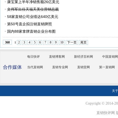
康宝莱上半年净销售额26亿美元
文伟军出任天福天美仕营销总裁
58家直销公司业绩达640亿美元
第50号直企拟注销直销牌照
国内88家拿牌直销企业分布图
2
3
4
5
6
7
8
9
10
下一页
尾页
368
1
每日快评
直销博客网
新经济百科网
中国直销网
合作媒体
当代直销网
直销专业网
直销堂网
第一直销网
关
Copyright © 2014-202
直销快评网 