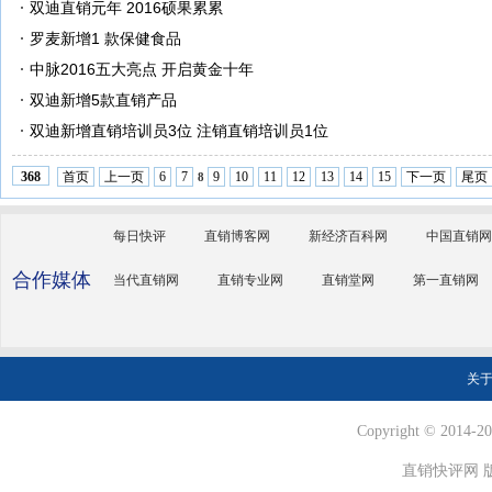
双迪直销元年 2016硕果累累
罗麦新增1 款保健食品
中脉2016五大亮点 开启黄金十年
双迪新增5款直销产品
双迪新增直销培训员3位 注销直销培训员1位
首页
上一页
6
7
9
10
11
12
13
14
15
下一页
尾页
368
8
每日快评
直销博客网
新经济百科网
中国直销网
合作媒体
当代直销网
直销专业网
直销堂网
第一直销网
关
Copyright © 2014-202
直销快评网 