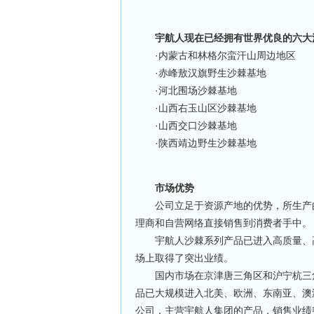
宇航人现在已经拥有世界优良的六大
·内蒙古和林格尔蛮汗山周边地区
·赤峰敖汉旗野生沙棘基地
·河北围场沙棘基地
·山西右玉山区沙棘基地
·山西交口沙棘基地
·陕西靖边野生沙棘基地
市场优势
公司立足于资源产地的优势，所生产的
理商和自营网络直接销售到消费者手中。
宇航人沙棘系列产品已进入高质量、高
场上取得了突出业绩。
国内市场在京津唐三角区和沪宁杭三角
品已大规模进入北美、欧洲、东南亚、澳
公司，主营宇航人集团的产品，销售业绩