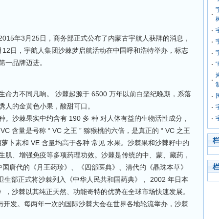
15年3月25日，商务部正式公布了内蒙古宇航人获牌的消息，
月12日，宇航人集团沙棘梦启航活动在中国呼和浩特举办，标志
第一品牌迈进。
力不同凡响。 沙棘起源于 6500 万年以前白垩纪晚期，系落
诱人的金黄色小果，酸甜可口。
棘果实中约含有 190 多 种 对人体有益的生物活性成分，
含量是号称 “ VC 之王 ” 猕猴桃的六倍，是真正的 “ VC 之王
 胡萝卜素和 VE 含量均高于各种 常见 水果。沙棘果和沙棘籽中的
生肌、增强免疫等多项药理功效。沙棘是传统的中、蒙、藏药，
，中国唐代的《月王药珍》、《四部医典》、清代的《晶珠本草》
国卫生部正式将沙棘列入《中华人民共和国药典》， 2002 年日本
典》，沙棘以其纯正天然、功能奇特的优势在全球市场快速发展。
究与开发。每两年一次的国际沙棘大会在世界各地轮流举办，沙棘