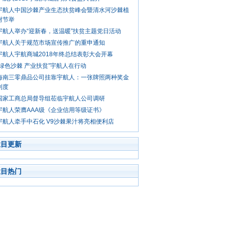
宇航人中国沙棘产业生态扶贫峰会暨清水河沙棘植
树节举
宇航人举办“迎新春，送温暖”扶贫主题党日活动
宇航人关于规范市场宣传推广的重申通知
宇航人宇航商城2018年终总结表彰大会开幕
“绿色沙棘 产业扶贫”宇航人在行动
海南三零鼎品公司挂靠宇航人：一张牌照两种奖金
制度
国家工商总局督导组莅临宇航人公司调研
宇航人荣膺AAA级《企业信用等级证书》
宇航人牵手中石化 V9沙棘果汁将亮相便利店
栏目更新
栏目热门