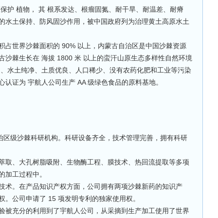
护 植物， 其 根系发达、根瘤固氮、耐干旱、耐温差、耐瘠
的水土保持、防风固沙作用，被中国政府列为治理黄土高原水土
世界沙棘面积的 90% 以上，内蒙古自治区是中国沙棘资源
棘生长在 海拔 1800 米 以上的蛮汗山原生态多样性自然环境
足、水土纯净、土质优良、人口稀少、没有农药化肥和工业等污染
认证为 宇航人公司生产 AA 级绿色食品的原料基地。
治区级沙棘科研机构。科研设备齐全，技术管理完善，拥有科研
取、大孔树脂吸附、生物酶工程、膜技术、热回流提取等多项
的加工过程中。
术。在产品知识产权方面，公司拥有两项沙棘新药的知识产
。公司申请了 15 项发明专利的独家使用权。
被充分的利用到了宇航人公司，从采摘到生产加工使用了世界