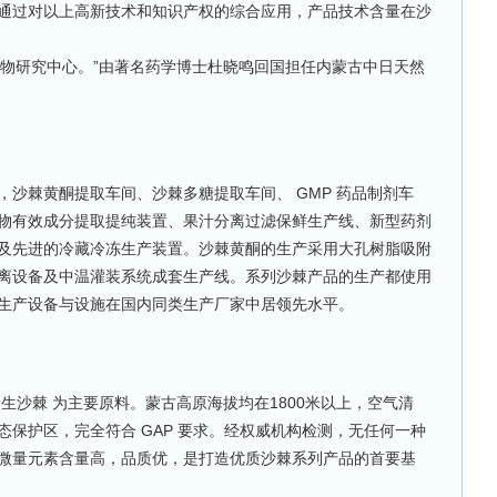
通过对以上高新技术和知识产权的综合应用，产品技术含量在沙
药物研究中心。”由著名药学博士杜晓鸣回国担任内蒙古中日天然
棘黄酮提取车间、沙棘多糖提取车间、 GMP 药品制剂车
物有效成分提取提纯装置、果汁分离过滤保鲜生产线、新型药剂
及先进的冷藏冷冻生产装置。沙棘黄酮的生产采用大孔树脂吸附
离设备及中温灌装系统成套生产线。系列沙棘产品的生产都使用
生产设备与设施在国内同类生产厂家中居领先水平。
沙棘 为主要原料。蒙古高原海拔均在1800米以上，空气清
保护区，完全符合 GAP 要求。经权威机构检测，无任何一种
微量元素含量高，品质优，是打造优质沙棘系列产品的首要基