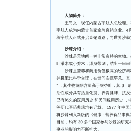
人物简介：
王尚义，现任内蒙古宇航人总经理。20
宇航人成为内蒙古首家拿牌直销企业。4
着宇航人正式开启直销道路，向世界沙棘
沙棘介绍：
沙棘是天地间一种非常奇特的生物。生命
叶灌木或小乔木，浑身带刺，结出一串串
沙棘是营养和药用价值极高的经济树种。沙
并且配比科学合理，在世间实属罕见。其 VC 
” ，其生物黄酮含量高于银杏叶，其 β -
活性成分具有活血化瘀、养胃健脾、抗炎
已有悠久的医用历史 和民间服用历史 
等历代医药典籍均有记载。 1977 年中
将沙棘列入新版的《健康 · 营养食品事
目前，约有 30 多个国家参与沙棘的研
事业的影响力不断扩大。