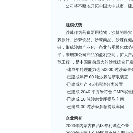
公司将不断地开拓中国大中城市，建立
规模优势
沙棘作为药食两用植物，沙棘的果实与
棘原汁、沙棘饮品、沙棘药品、沙棘保健
链，形成沙棘产业化一条龙与规模化优势
平，来增加公司产品的盈利空间，扩大产
范工程”，是中国目前最大的沙棘综合开
·建成年处理能力达 50000 吨沙棘
·已建成年产 60 吨沙棘油萃取装置
·已建成年产 45吨果油分离装置
·已建成 2040 平方米符合 GMP标
·已建成 10 吨沙棘黄酮提取车间
·已建成 30 吨沙棘多糖提取车间
企业荣誉
2003年内蒙古自治区专利试点企业