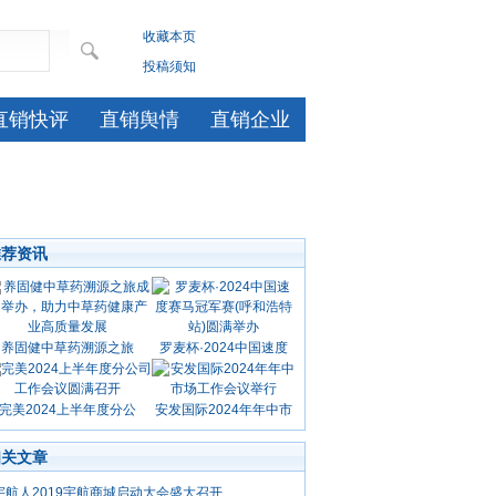
收藏本页
投稿须知
直销快评
直销舆情
直销企业
推荐资讯
养固健中草药溯源之旅
罗麦杯·2024中国速度
完美2024上半年度分公
安发国际2024年年中市
相关文章
宇航人2019宇航商城启动大会盛大召开