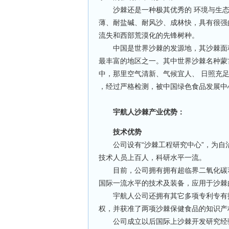
沙棘还是一种极其优秀的 环境与生态保
薄、耐盐碱、耐风沙、成林快，具有很强
流失和西部荒漠化的先锋树种。
中国是世界沙棘的发源地，其沙棘面积占
最丰富的地区之一。其中世界沙棘名种蒙古沙
中，那里空气清新、气候宜人、 日照充
，经过严格检测，被中国绿色食品发展中心
宇航人沙棘产业优势：
技术优势
公司设有“沙棘工程研究中心”，为自
技术人员上百人，科研水平一流。
目前，公司拥有拥有超临界二氧化碳萃
国际一流水平的技术及装备，应用于沙棘
宇航人公司还拥有其它多项专利专有技
权，并获准了两项沙棘保健食品的知识产权
公司成立以后国际上沙棘开发研究经验