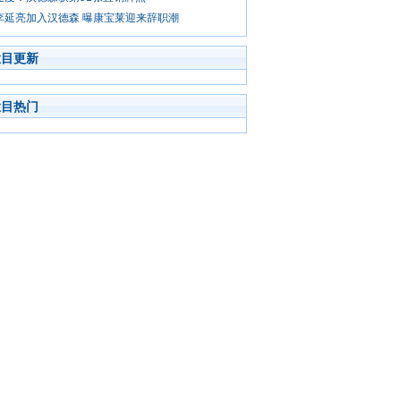
李延亮加入汉德森 曝康宝莱迎来辞职潮
栏目更新
栏目热门