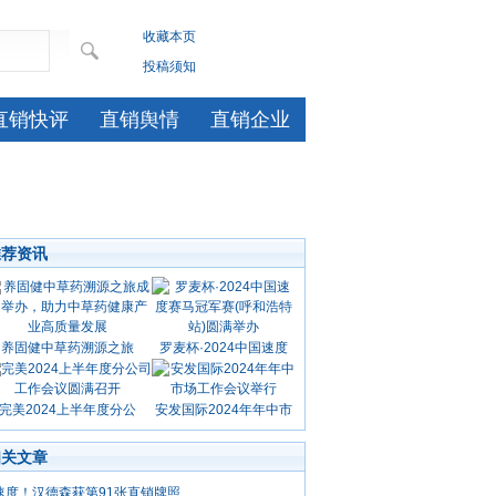
收藏本页
投稿须知
直销快评
直销舆情
直销企业
推荐资讯
养固健中草药溯源之旅
罗麦杯·2024中国速度
完美2024上半年度分公
安发国际2024年年中市
相关文章
速度！汉德森获第91张直销牌照