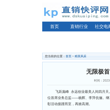
首页
直销行业
社交电
您当前的位置：
首页
>
精英风采
无限极首
时间：2023
飞跃巅峰 永远创业最美人间四月天。
位首席业务总监——杨辉、李萍伉俪。继
彰活动接踵而至，再掀高潮。