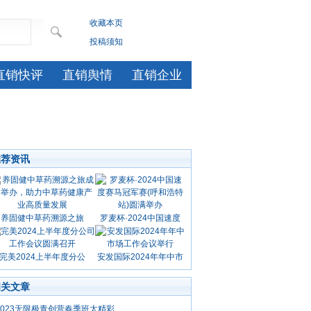
收藏本页
投稿须知
直销快评
直销舆情
直销企业
推荐资讯
养固健中草药溯源之旅
罗麦杯·2024中国速度
完美2024上半年度分公
安发国际2024年年中市
相关文章
2023无限极青创营春季班太精彩