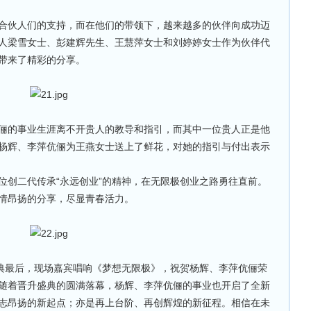
伙人们的支持，而在他们的带领下，越来越多的伙伴向成功迈
人梁雪女士、彭建辉先生、王慧萍女士和刘婷婷女士作为伙伴代
带来了精彩的分享。
的事业生涯离不开贵人的教导和指引，而其中一位贵人正是他
杨辉、李萍伉俪为王燕女士送上了鲜花，对她的指引与付出表示
创二代传承“永远创业”的精神，在无限极创业之路勇往直前。
情昂扬的分享，尽显青春活力。
典最后，现场嘉宾唱响《梦想无限极》，祝贺杨辉、李萍伉俪荣
随着晋升盛典的圆满落幕，杨辉、李萍伉俪的事业也开启了全新
志昂扬的新起点；亦是再上台阶、再创辉煌的新征程。相信在未