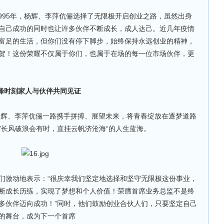
95年，杨辉、李萍伉俪选择了无限极开启创业之路，虽然出身
自己成功的同时也让许多伙伴不断成长，成人达己。近几年疫情
富足的生活，但你们没有停下脚步，始终保持永远创业的精神，
贺！这份荣耀不仅属于你们，也属于在场的每一位市场伙伴，更
峰时刻家人与伙伴共同见证
辉、李萍伉俪一路携手拼搏、展望未来，将青春绽放在逐梦道路
”长风破浪会有时，直挂云帆济沧海“的人生蓝海。
激动地表示：“很庆幸我们坚定地选择和坚守无限极这份事业，
断成长历练，实现了梦想和个人价值！荣膺首席业务总监不是终
多伙伴迈向成功！”同时，他们鼓励创业合伙人们，只要坚定自己
的舞台，成为下一个首席