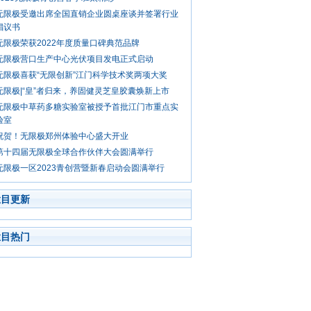
无限极受邀出席全国直销企业圆桌座谈并签署行业
倡议书
无限极荣获2022年度质量口碑典范品牌
无限极营口生产中心光伏项目发电正式启动
无限极喜获“无限创新”江门科学技术奖两项大奖
无限极|“皇”者归来，养固健灵芝皇胶囊焕新上市
无限极中草药多糖实验室被授予首批江门市重点实
验室
祝贺！无限极郑州体验中心盛大开业
第十四届无限极全球合作伙伴大会圆满举行
无限极一区2023青创营暨新春启动会圆满举行
栏目更新
栏目热门