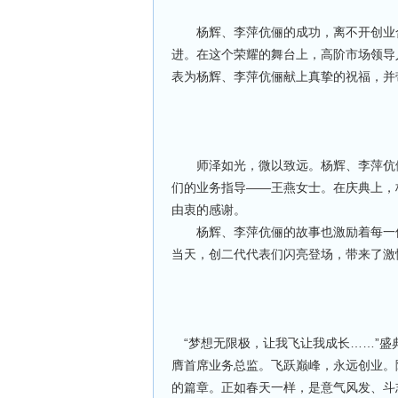
杨辉、李萍伉俪的成功，离不开创业合
进。在这个荣耀的舞台上，高阶市场领导
表为杨辉、李萍伉俪献上真挚的祝福，并
师泽如光，微以致远。杨辉、李萍伉俪
们的业务指导——王燕女士。在庆典上，
由衷的感谢。
杨辉、李萍伉俪的故事也激励着每一位
当天，创二代代表们闪亮登场，带来了激
“梦想无限极，让我飞让我成长……”盛
膺首席业务总监。飞跃巅峰，永远创业。
的篇章。正如春天一样，是意气风发、斗