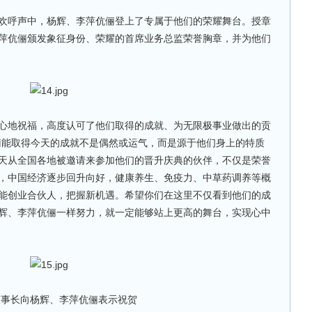
呼声中，杨辉、李萍伉俪登上了专属于他们的荣耀舞台。授章
萍伉俪颁发象征身份、荣耀的首席业务总监荣誉胸章，并为他们
地祝福，高度认可了他们取得的成就、为无限极事业做出的贡
俪能取得今天的成就不是偶然或运气，而是源于他们身上的特质
天从全国各地被邀请来参加他们的晋升庆典的伙伴，不仅是荣誉
，中国经济逐步回升向好，健康养生、免疫力、中草药调养等概
能创业合伙人，把握新机遇。希望你们在这里不仅看到他们的成
辉、李萍伉俪一样努力，就一定能够站上更高的舞台，实现心中
董事长向杨辉、李萍伉俪表示祝贺